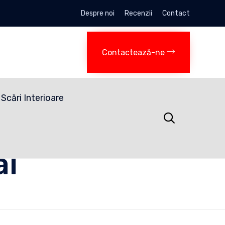
Despre noi
Recenzii
Contact
Contactează-ne
Scări Interioare

al