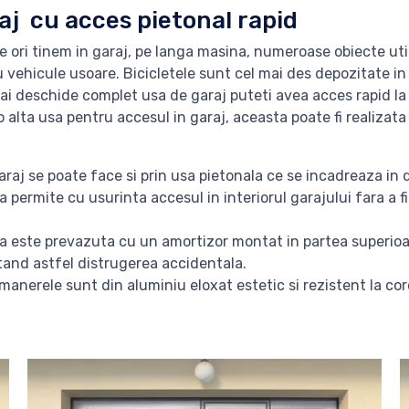
aj cu acces pietonal rapid
e ori tinem in garaj, pe langa masina, numeroase obiecte uti
vehicule usoare. Bicicletele sunt cel mai des depozitate in 
i deschide complet usa de garaj puteti avea acces rapid la t
 alta usa pentru accesul in garaj, aceasta poate fi realizat
araj se poate face si prin usa pietonala ce se incadreaza in d
a permite cu usurinta accesul in interiorul garajului fara a 
a este prevazuta cu un amortizor montat in partea superioa
tand astfel distrugerea accidentala.
 manerele sunt din aluminiu eloxat estetic si rezistent la co