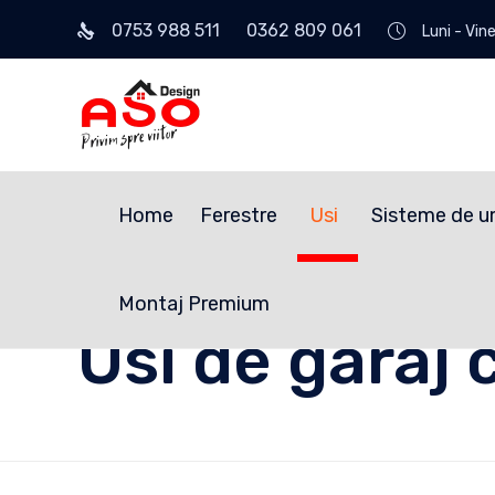
0753 988 511 0362 809 061
Luni - Vin
Home
Ferestre
Usi
Sisteme de u
Montaj Premium
Usi de garaj 