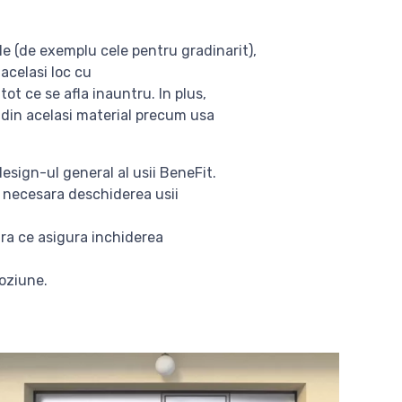
le (de exemplu cele pentru gradinarit),
acelasi loc cu
ot ce se afla inauntru. In plus,
a din acelasi material precum usa
esign-ul general al usii BeneFit.
fi necesara deschiderea usii
ra ce asigura inchiderea
roziune.