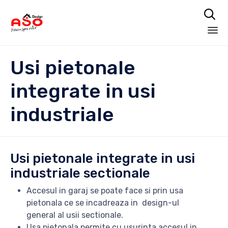

Skip
Usi pietonale
to
content
integrate in usi
industriale
Usi pietonale integrate in usi
industriale sectionale
Accesul in garaj se poate face si prin usa
pietonala ce se incadreaza in design-ul
general al usii sectionale.
Usa pietonala permite cu usurinta accesul in